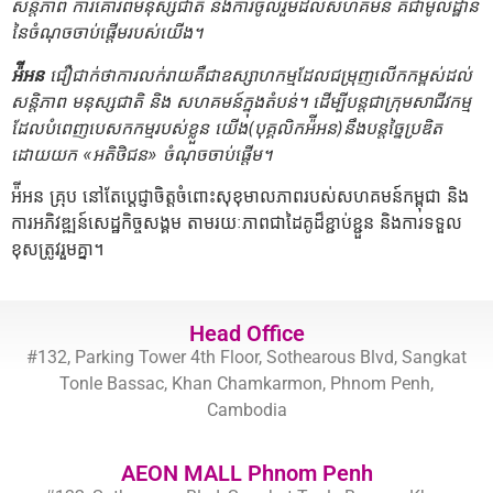
សន្តិភាព ការគោរពមនុស្សជាតិ និងការចូលរួម​ដល់សហគមន៍ គឺ​ជាមូលដ្ឋាន
នៃចំណុចចាប់ផ្ដើមរបស់​យើង។
អ៉ីអន
ជឿជាក់ថាការលក់រាយគឺជាឧស្សាហកម្មដែលជម្រុញលើកកម្ពស់ដល់
សន្តិភាព មនុស្សជាតិ និង សហគមន៍ក្នុងតំបន់។​ ដើម្បីបន្តជាក្រុមសាជីវកម្ម
ដែលបំពេញបេសកកម្មរបស់ខ្លួន យើង(បុគ្គលិកអ៉ីអន)នឹងបន្តច្នៃប្រឌិត
ដោយយក «អតិថិជន» ចំណុចចាប់ផ្តើម។
អ៉ីអន គ្រុប នៅតែប្តេជ្ញាចិត្តចំពោះសុខុមាលភាពរបស់សហគមន៍កម្ពុជា និង
ការអភិវឌ្ឍន៍សេដ្ឋកិច្ចសង្គម តាមរយៈភាពជាដៃគូដ៏ខ្ជាប់ខ្ជួន និងការទទួល
ខុសត្រូវរួមគ្នា។
Head Office
#132, Parking Tower 4th Floor, Sothearous Blvd, Sangkat
Tonle Bassac, Khan Chamkarmon, Phnom Penh,
Cambodia
AEON MALL Phnom Penh