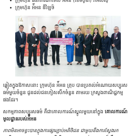
ក្រុម​ហ៊ុន អ៉ីអន ឌីឡៃថ៍
ឆ្លៀតក្នុងឱកាសនោះ ក្រុមហ៊ុន អ៉ីអន គ្រុប បានប្រគល់អំណោយសប្បុរស
ធម៌មួយចំនួន ជូនដល់ជនភៀសសឹកចំនួន តាមរយៈក្រសួងពាណិជ្ជកម្ម
ផងដែរ។
សកម្មភាពសប្បុរសធម៌ គឺជាគោលការណ៍ស្នូលមួយនៅក្នុង
គោលការណ៍
មូលដ្ឋានរបស់អ៉ីអន
ភាពមិនអាចខ្វះបានក្នុង​ការផ្សារភ្ជាប់អតិថិជន ជាមួយ​នឹង​ការស្វែងរក