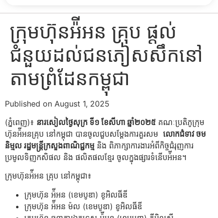
ក្រុមហ៊ុនអ៉ីអន គ្រុប ផ្ដល់
ជំនួយដល់ជនភៀសសឹកនៅ
តាមព្រំដែនកម្ពុជា
Published on August 1, 2025
(ភ្នំពេញ)៖
នារសៀលថ្ងៃសុក្រ ទី១ ខែសីហា ឆ្នាំ២០២៥
គណៈប្រតិភូក្រុម
ហ៊ុនអ៉ីអនគ្រុប នៅកម្ពុជា បានចូលជួបសម្តែងការគួរសម
លោកជំទាវ ចម
និម្មល រដ្ឋមន្ត្រីក្រសួងពាណិជ្ជកម្ម
និង ពិភាក្សាការងារអំពីកិច្ចជំរុញការ
ប្រមូលទិញកសិផល និង ផលិតផលខ្មែរ ចូលក្នុងផ្សារទំនើបអ៉ីអន។
ក្រុមហ៊ុនអ៉ីអន គ្រុប នៅកម្ពុជា៖
ក្រុម​ហ៊ុន អ៉ីអន (ខេមបូឌា) ខូអិលធីឌី
ក្រុម​ហ៊ុន អ៉ីអន ម៉ល (ខេមបូឌា) ខូអិលធីឌី
ក្រុម​ហ៊ុន ធនាគារឯកទេស អ៉ីអន (ខេមបូឌា) ភីអិលស៊ី