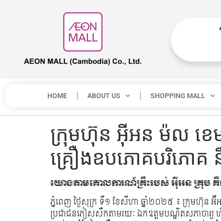
HOME
ABOUT US
SHOPPING MALL
ក្រុមហ៊ុន អ៊ីអន ម៉ល ខេ
គ្រឿងឧបភោគបរិភោគ នឹង
យោងតាមគោលការណ៍គ្រឹះរបស់ អ៉ីអន គ្រុប គឺ
ភ្នំពេញ ថ្ងៃសុក្រ ទី១ ខែសីហា ឆ្នាំ២០២៥​ ៖ ក្រុមហ៊ុន អ
ប្រជាជនភៀសសឹកតាមរយៈ ឯកឧត្តមបណ្ឌិតសភាចារ្យ​ ហ៊ីង​ ថូរ៉