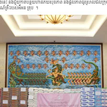
ទាំងនេះ នឹងជួយកាត់បន្ថយហានិភ័យសុខភាព និងផ្ដល់ភាពធូរស្រាលដល់ក្រុម
គ្រឹះរបស់អ៉ីអន គ្រុប ។