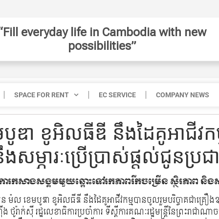
“Fill everyday life in Cambodia with new
possibilities”
SPACE FOR RENT
EC SERVICE
COMPANY NEWS
មបូឌា ខូអិលធីឌី នឹងដៃគូអាជីវកម
សម្ភារៈប្រើប្រាស់ផ្តល់ជូនប
ការកសាងសង្គមមួយឆ្ពោះទៅរកភាពរីកចម្រើន ស្ថិរភាព និងសន
៊ីអន ម៉ល ខេមបូឌា ខូអិលធីឌី នឹងដៃគូអាជីវកម្មបានចូលរួមបរិច្ចាគជាគ្រឿងឧ
ាក់ស៊ី រដ្ឋលេខាធិការប្រចាំការ ទីស្តីការគណៈរដ្ឋមន្ត្រីនៃព្រះរាជាណាចក្រ