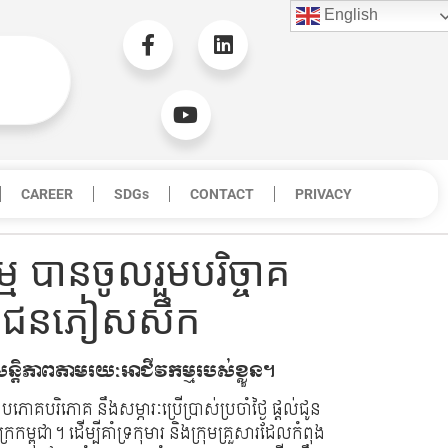
English
CAREER
SDGs
CONTACT
PRIVACY
្ម បានចូលរួមបរិច្ចាគ
្រជាជនភៀសសឹក
្តិភាពតាមរយៈអាជីវកម្មរបស់ខ្លួន។
បភោគបរិភោគ នឹងសម្ភារៈប្រើប្រាស់ប្រចាំថ្ងៃ ផ្តល់ជូន
កម្ពុជា។​ ដើម្បីគាំទ្រកុមារ និងក្រុមគ្រួសារដែលកំពុង