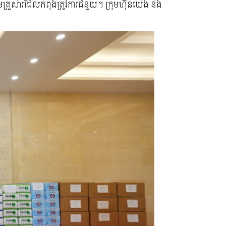
គ្រួសារដែលកំពុងត្រូវការជំនួយ។ ក្រុមហ៊ុនយើង នឹង