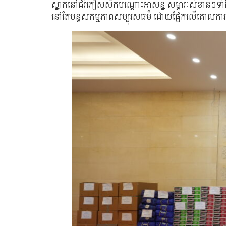
ស្នាក់នៅជំរំភៀសសឹកបណ្ដោះ​អាសន្ន​​​ សម្ភារៈសំខាន់ៗ
នៅតែបន្តសកម្មភាពសប្បុរសធម៏ ដោយផ្អែកលើគោលការណ៍